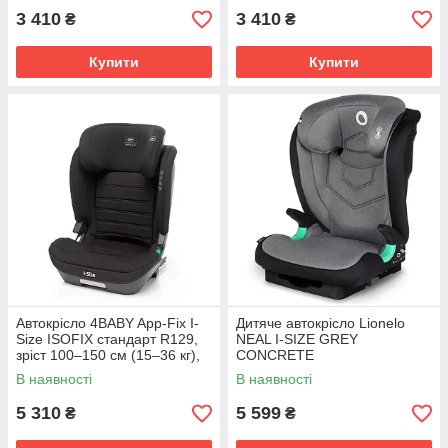
3 410
3 410
₴
₴
Купити
Купити
Автокрісло 4BABY App-Fix I-
Дитяче автокрісло Lionelo
Size ISOFIX стандарт R129,
NEAL I-SIZE GREY
зріст 100–150 см (15–36 кг),
CONCRETE
підголівник 10 рівнів,
В наявності
В наявності
регульоване сидіння, від
5 310
5 599
₴
₴