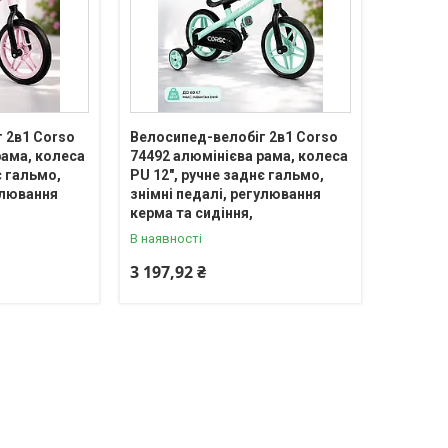
 2в1 Corso
Велосипед-велобіг 2в1 Corso
рама, колеса
74492 алюмінієва рама, колеса
є гальмо,
PU 12", ручне заднє гальмо,
улювання
знімні педалі, регулювання
керма та сидіння,
В наявності
3 197,92 ₴