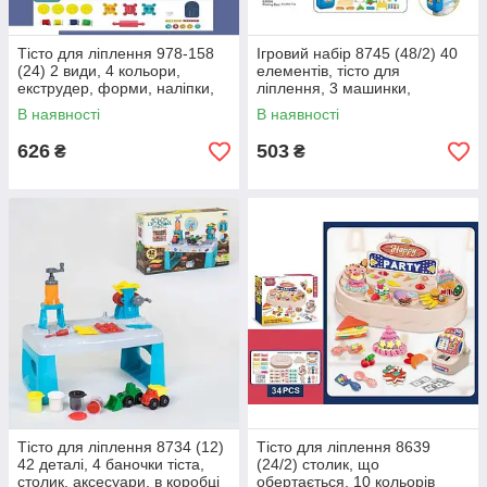
Тісто для ліплення 978-158
Ігровий набір 8745 (48/2) 40
(24) 2 види, 4 кольори,
елементів, тісто для
екструдер, форми, наліпки,
ліплення, 3 машинки,
начиння, в коробці
інструменти, в рюкзаку
В наявності
В наявності
626
503
₴
₴
Тісто для ліплення 8734 (12)
Тісто для ліплення 8639
42 деталі, 4 баночки тіста,
(24/2) столик, що
столик, аксесуари, в коробці
обертається, 10 кольорів