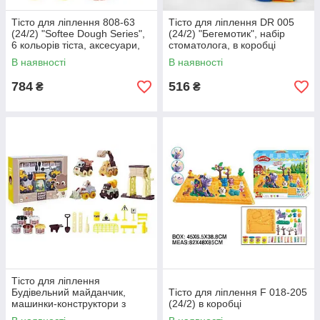
Тісто для ліплення 808-63
Тісто для ліплення DR 005
(24/2) "Softee Dough Series",
(24/2) "Бегемотик", набір
6 кольорів тіста, аксесуари,
стоматолога, в коробці
прес, в коробці
В наявності
В наявності
784
516
₴
₴
Тісто для ліплення
Будівельний майданчик,
Тісто для ліплення F 018-205
машинки-конструктори з
(24/2) в коробці
аксесуарами, 6 кольорів CN