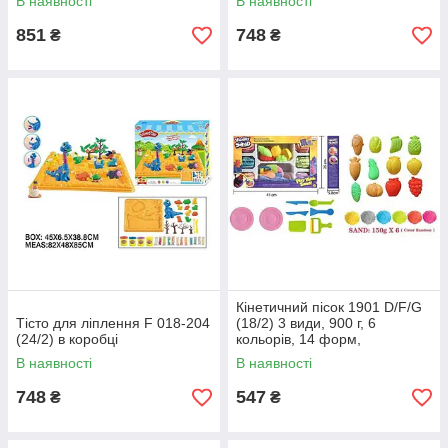
В наявності
В наявності
2617-1
851
748
₴
₴
Кінетичний пісок 1901 D/F/G
Тісто для ліплення F 018-204
(18/2) 3 види, 900 г, 6
(24/2) в коробці
кольорів, 14 форм,
інструменти, в коробці,
В наявності
В наявності
ВИДАЄТЬСЯ ТІЛЬКИ МІКС
ВИДІВ
748
547
₴
₴