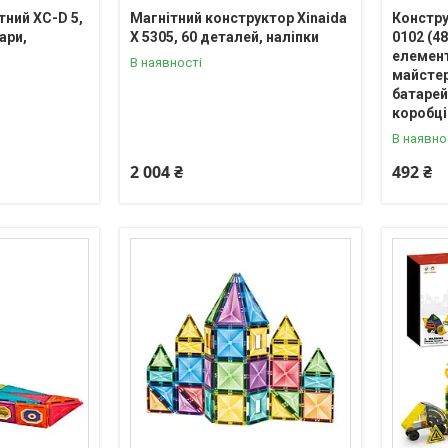
тний XC-D 5,
Магнітний конструктор Xinaida
Констру
ари,
X 5305, 60 деталей, наліпки
0102 (48
елемент
В наявності
майстер
батарейк
коробці
В наявно
2 004 ₴
492 ₴