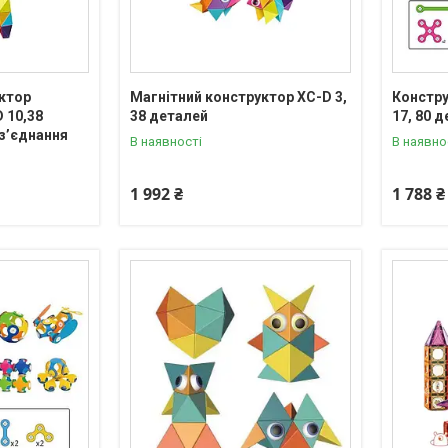
ктор
Магнітний конструктор XC-D 3,
Констру
 10,38
38 деталей
17, 80 
 з’єднання
В наявності
В наявно
1 992 ₴
1 788 ₴