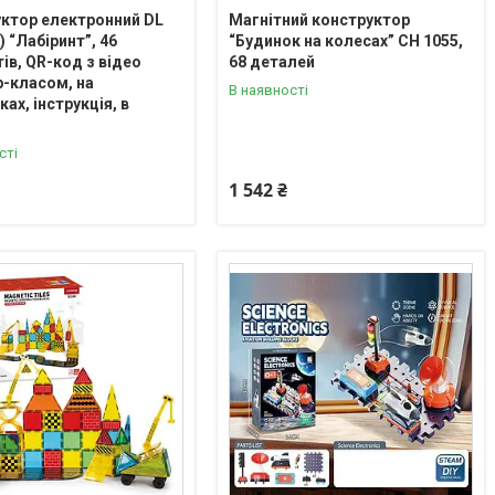
ктор електронний DL
Магнітний конструктор
) “Лабіринт”, 46
“Будинок на колесах” CH 1055,
ів, QR-код з відео
68 деталей
-класом, на
В наявності
ах, інструкція, в
сті
1 542 ₴