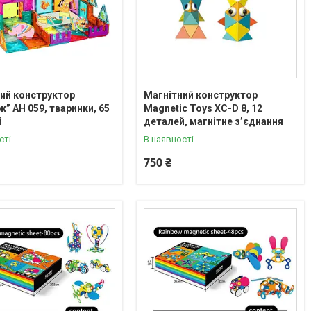
ий конструктор
Магнітний конструктор
к” AH 059, тваринки, 65
Magnetic Toys XC-D 8, 12
й
деталей, магнітне з’єднання
сті
В наявності
750 ₴