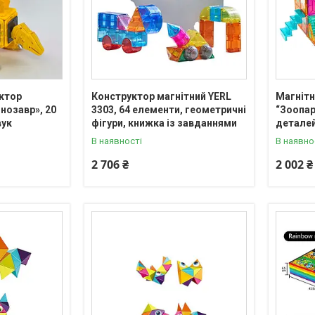
ктор
Конструктор магнітний YERL
Магнітн
нозавр», 20
3303, 64 елементи, геометричні
“Зоопар
вук
фігури, книжка із завданнями
детале
В наявності
В наявно
2 706 ₴
2 002 ₴