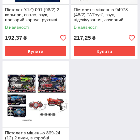
Пістолет YJ-Q 001 (96/2) 2
Пістолет з мішенню 94978
кольори, світло, звук,
(48/2) "WToys", звук,
прозорий корпус, рухливі
підсвічування, лазерний
шестерні, на батарейках, в
приціл, мішень на
В наявності
В наявності
коробці
батарейках, в коробці
192,37
217,25
₴
₴
Купити
Купити
Пістолет з мішенью 869-24
(12) 2 види, в коробці