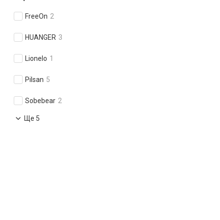
FreeOn
2
HUANGER
3
Lionelo
1
Pilsan
5
Sobebear
2
Ще 5