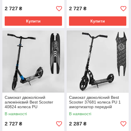
Чорно-жовтогарячий
Чорно-синій
2 727
2 727
₴
₴
Купити
Купити
Самокат двоколісний
Самокат двоколісний Best
алюмінієвий Best Scooter
Scooter 37681 колеса PU 1
40824 колеса PU
амортизатор передній
амортизатор передній
Чорний
В наявності
В наявності
Чорно-блакитний
2 727
2 287
₴
₴