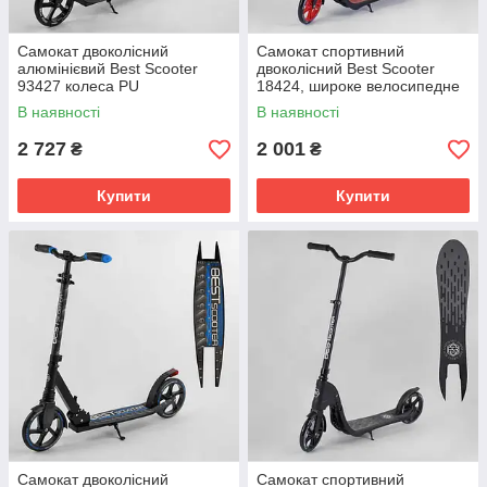
Самокат двоколісний
Самокат спортивний
алюмінієвий Best Scooter
двоколісний Best Scooter
93427 колеса PU
18424, широке велосипедне
амортизатор передній
кермо Червоно-чорний
В наявності
В наявності
Чорно-салатовий
2 727
2 001
₴
₴
Купити
Купити
Самокат двоколісний
Самокат спортивний