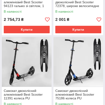
алюмінієвий Best Scooter
двоколісний Best Scooter
94123 гальмо зі світлом, 1
72378, широке велосипедне
амортизатор передній,
кермо Темно-сірий
В наявності
В наявності
затискач керма Чорно-синій
2 754,73
2 001
₴
₴
Купити
Купити
Самокат двоколісний
Самокат двоколісний
алюмінієвий Best Scooter
алюмінієвий Best Scooter
11391 колеса PU
75186 колеса PU
амортизатор передній
амортизатор передній
В наявності
В наявності