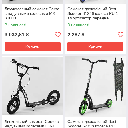
Двухколесный самокат Corso
Самокат двоколісний Best
с надувными колесами МХ
Scooter 81246 колеса PU 1
30609
амортизатор передній
Чорно-синій
В наявності
В наявності
3 032,81
2 287
₴
₴
Купити
Купити
Двоколісний самокат Corso з
Самокат двоколісний Best
надувними колесами CR-T
Scooter 62798 колеса PU 1