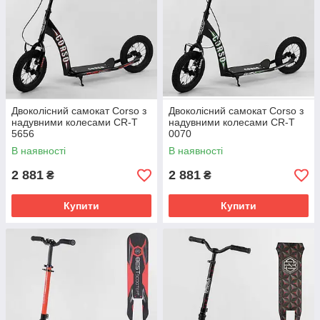
Двоколісний самокат Corso з
Двоколісний самокат Corso з
надувними колесами CR-T
надувними колесами CR-T
5656
0070
В наявності
В наявності
2 881
2 881
₴
₴
Купити
Купити