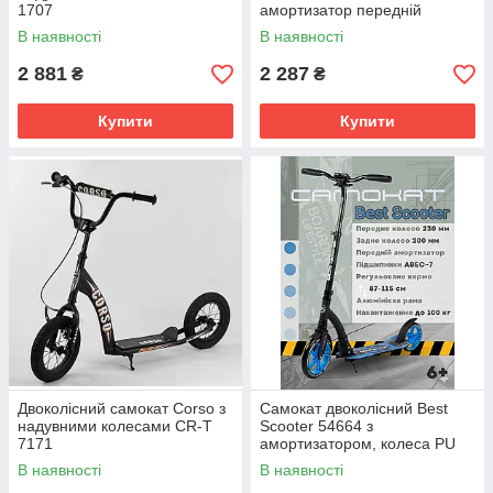
1707
амортизатор передній
Чорно-зелений
В наявності
В наявності
2 881
2 287
₴
₴
Купити
Купити
Двоколісний самокат Corso з
Самокат двоколісний Best
надувними колесами CR-T
Scooter 54664 з
7171
амортизатором, колеса PU
230/200 мм, підшипники
В наявності
В наявності
ABEC-7, алюмінієва рама,