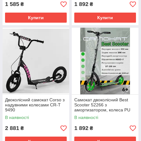
регульоване
1 585
1 892
₴
₴
Купити
Купити
Двоколісний самокат Corso з
Самокат двоколісний Best
надувними колесами CR-T
Scooter 52266 з
9490
амортизатором, колеса PU
230/200 мм, підшипники
В наявності
В наявності
ABEC-7, алюмінієва рама,
регульоване
2 881
1 892
₴
₴