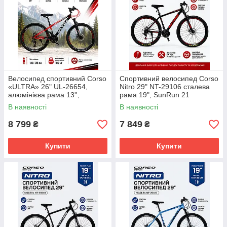
Велосипед спортивний Corso
Спортивний велосипед Corso
«ULTRA» 26" UL-26654,
Nitro 29" NT-29106 сталева
алюмінієва рама 13'',
рама 19", SunRun 21
Shimano 21 швидкість
швидкість, дискові гальма
В наявності
В наявності
160мм, підніжка, зібраний на
8 799
7 849
₴
₴
Купити
Купити