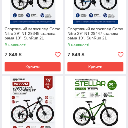
Спортивний велосипед Corso
Спортивний велосипед Corso
Nitro 29" NT-29348 сталева
Nitro 29" NT-29447 сталева
рама 19", SunRun 21
рама 19", SunRun 21
швидкість, дискові гальма
швидкість, дискові гальма
В наявності
В наявності
160мм, підніжка, зібраний на
160мм, підніжка, зібраний на
7 849
7 849
₴
₴
Купити
Купити