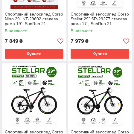
Спортивний велосипед Corso
Спортивний велосипед Corso
Nitro 29" NT-29602 сталева
Stellar 29" SR-29277 сталева
рама 19", SunRun 21
рама 17", SunRun 21
швидкість, дискові гальма
швидкість, дискові гальма
В наявності
В наявності
160мм, підніжка, зібраний на
160мм, підніжка, зібраний на
7 849
7 979
₴
₴
Купити
Купити
Спортивний велосипед Corso
Спортивний велосипед Corso