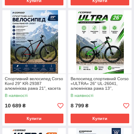
Купити
Купити
Спортивний велосипед Corso
Велосипед спортивний Corso
Kord 29" KR-29387
«ULTRA» 26" UL-26041,
алюмінієва рама 21", касета
алюмінієва рама 13'',
Shimano 21 швидкість,
Shimano 21 швидкість
В наявності
В наявності
повністю алюмінієва
комплектація,
10 689
8 799
₴
₴
Купити
Купити