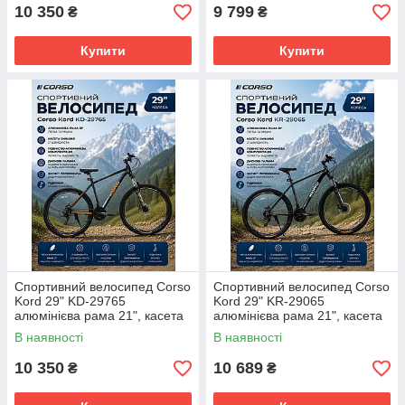
комплектація,
підніжка,
10 350
9 799
₴
₴
Купити
Купити
Спортивний велосипед Corso
Спортивний велосипед Corso
Kord 29" KD-29765
Kord 29" KR-29065
алюмінієва рама 21", касета
алюмінієва рама 21", касета
Shimano 21 швидкість,
Shimano 21 швидкість,
В наявності
В наявності
повністю алюмінієва
повністю алюмінієва
комплектація,
комплектація,
10 350
10 689
₴
₴