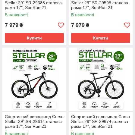
Stellar 29" SR-29388 сталева
Stellar 29" SR-29598 сталева
рама 17", SunRun 21
рама 17", SunRun 21
швидкість, дискові гальма
швидкість, дискові гальма
В наявності
В наявності
160мм, підніжка, зібраний на
160мм, підніжка, зібраний на
7 979
7 979
₴
₴
Купити
Купити
Спортивний велосипед Corso
Спортивний велосипед Corso
Stellar 29" SR-29614 сталева
Stellar 29" SR-29674 сталева
рама 17", SunRun 21
рама 17", SunRun 21
швидкість, дискові гальма
швидкість, дискові гальма
В наявності
В наявності