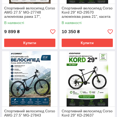
Спортивний велосипед Corso
Спортивний велосипед Corso
AMG 27.5" MG-27748
Kord 29" KD-29570
алюмінієва рама 17",
алюмінієва рама 21", касета
Shimano 21 швидкість,
Shimano 21 швидкість,
В наявності
В наявності
передній диск 180мм / задній
повністю алюмінієва
160мм,
комплектація,
9 899
10 350
₴
₴
Купити
Купити
Спортивний велосипед Corso
Спортивний велосипед Corso
AMG 27.5" MG-27843
Kord 29" KD-29637