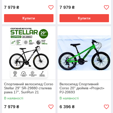
160мм, підніжка, зібраний на
160мм, підніжка, зібраний на
7 979
7 979
₴
₴
Купити
Купити
Спортивний велосипед Corso
Велосипед Спортивний
Stellar 29" SR-29880 сталева
Corso 20" дюймів «Project»
рама 17", SunRun 21
PJ-20693
швидкість, дискові гальма
В наявності
В наявності
160мм, підніжка, зібраний на
7 979
6 396
₴
₴