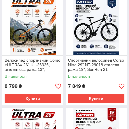
Велосипед спортивний Corso
Спортивний велосипед Corso
«ULTRA» 26" UL-26326,
Nitro 29" NT-29018 сталева
алюмінієва рама 13'',
рама 19", SunRun 21
Shimano 21 швидкість
швидкість, дискові гальма
В наявності
В наявності
160мм, підніжка, зібраний на
8 799
7 849
₴
₴
Купити
Купити