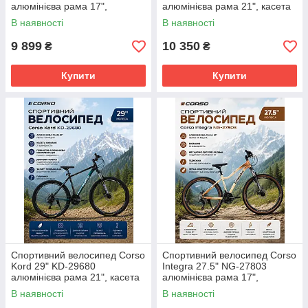
алюмінієва рама 17",
алюмінієва рама 21", касета
Shimano 21 швидкість,
Shimano 21 швидкість,
В наявності
В наявності
передній диск 180мм / задній
повністю алюмінієва
160мм,
комплектація,
9 899
10 350
₴
₴
Купити
Купити
Спортивний велосипед Corso
Спортивний велосипед Corso
Kord 29" KD-29680
Integra 27.5" NG-27803
алюмінієва рама 21", касета
алюмінієва рама 17",
Shimano 21 швидкість,
Shimano 21 швидкість,
В наявності
В наявності
повністю алюмінієва
механічні дискові гальма,