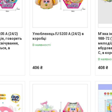
05 A (24/2)
Улюбленець FJ 5203 A (24/2) в
М’яка і
ія, говорить
коробці
988-72 
свічування,
мелодії
В наявності
ься, в
вбудова
C, в кор
В наявно
406 ₴
408 ₴