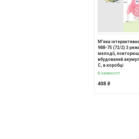
М’яка інтерактивн
988-75 (72/2) 3 ре
мелодії, повторюшк
вбудований акумул
C, в коробці
В наявності
408 ₴