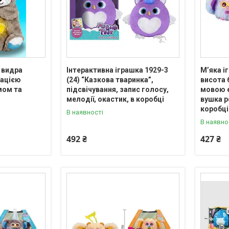
 видра
Інтерактивна іграшка 1929-3
М’яка іг
тацією
(24) “Казкова тваринка”,
висота 
мом та
підсвічування, запис голосу,
мовою е
мелодії, окастик, в коробці
вушка р
коробці
В наявності
В наявно
492 ₴
427 ₴