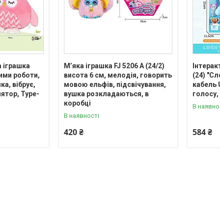
а іграшка
М’яка іграшка FJ 5206 A (24/2)
Інтерак
жими роботи,
висота 6 см, мелодія, говорить
(24) "Сл
а, вібрує,
мовою ельфів, підсвічування,
кабель 
ятор, Type-
вушка розкладаються, в
голосу,
коробці
В наявно
В наявності
420 ₴
584 ₴