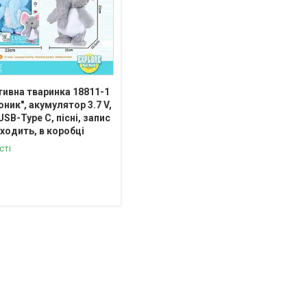
тивна тваринка 18811-1
оник", акумулятор 3.7 V,
USB-Type C, пісні, запис
 ходить, в коробці
сті