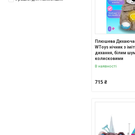
Плюшева Дихаюча
WToys нічник з імі
дихання, білим шу
колисковими
В наявності
715 ₴