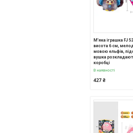
М’яка іграшка FJ 52
висота 6 см, мелод
мовою ельфів, під
вушка розкладают
коробці
В наявності
427 ₴