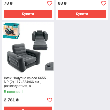
78
88
₴
₴
Купити
Купити
Intex Надувне крісло 66551
NP (2) 117х224х66 см.,
розкладається, з
підсклянником, в коробці
В наявності
2 781
₴