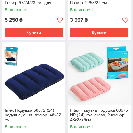
Розмір:97/74/23 см, Для
Розмір:79/58/22 см
собак вагою до 22.7 кг
В наявності
В наявності
5 250
3 997
₴
₴
Купити
Купити
Intex Подушка 68672 (24)
Intex Надувна подушка 68676
надувна, синя, велюр, 48х32
NP (24) кольorова, 2 кольорі,
см
43х28х9см
В наявності
В наявності