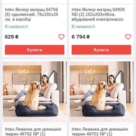
Intex Велюр матрац 64756
Intex Велюр матрац 64926
(6) одномісний, 76х191х25
ND (2) 152х203х46см,
см, в коробці
вбудований електронасос
PremAire, двоспальний
В наявності
В наявності
629
6 794
₴
₴
Купити
Купити
Intex Лежанка для домашніх
Intex Лежанка для домашніх
тварин 48702 NP (1)
тварин 48701 NP (1)