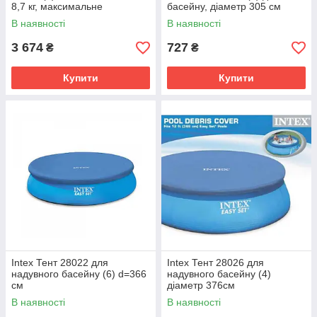
8,7 кг, максимальне
басейну, діаметр 305 см
навантаження 136 кг
В наявності
В наявності
3 674
727
₴
₴
Купити
Купити
Intex Тент 28022 для
Intex Тент 28026 для
надувного басейну (6) d=366
надувного басейну (4)
см
діаметр 376см
В наявності
В наявності