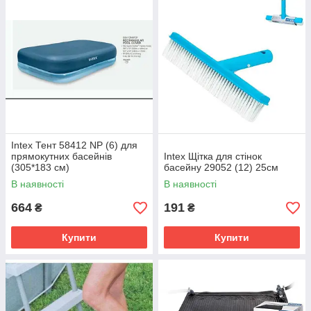
Intex Тент 58412 NP (6) для
прямокутних басейнів
Intex Щітка для стінок
(305*183 см)
басейну 29052 (12) 25см
В наявності
В наявності
664
191
₴
₴
Купити
Купити