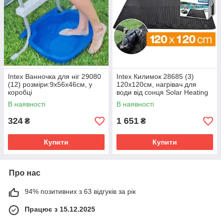
Intex Ванночка для ніг 29080
Intex Килимок 28685 (3)
(12) розміри:9х56х46см, у
120х120см, нагрівач для
коробці
води від сонця Solar Heating
Mat, щланг 32мм
В наявності
В наявності
324
1 651
₴
₴
Купити
Купити
Про нас
94% позитивних з 63 відгуків за рік
Працює з 15.12.2025