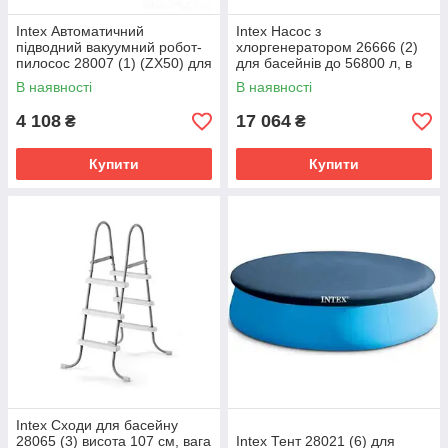
Intex Автоматичний
Intex Насос з
підводний вакуумний робот-
хлоргенератором 26666 (2)
пилосос 28007 (1) (ZX50) для
для басейнів до 56800 л, в
очищення дна басейнів,
коробці
В наявності
В наявності
працює від фільтру насоса
4 108
17 064
₴
₴
Купити
Купити
Intex Сходи для басейну
28065 (3) висота 107 см, вага
Intex Тент 28021 (6) для