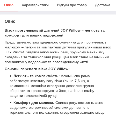
Опис
Характеристики
Відгуки про товар
Доставка
Опис
Візок прогулянковий дитячий JOY Willow – легкість та
комфорт для ваших подорожей
Представляємо вам ідеального супутника для прогулянок з
малюком – легкий та компактний дитячий прогулянковий візок
JOY Willow! Завдяки алюмінієвій рамі, зручному механізму
складання та телескопічній ручці, цей візок стане незамінним
помічником у подорожах та повсякденному житті.
Основні переваги візка JOY Willow:
Легкість та компактність:
Алюмінієва рама
забезпечує невелику вагу візка (лише 7,6 кг), а
компактний механізм складання дозволяє зручно
зберігати та транспортувати його, навіть як валізу
завдяки телескопічній ручці.
Комфорт для малюка:
Спинка регулюється плавно
за допомогою ремінцевої системи до повністю
горизонтального положення, створюючи затишне місце