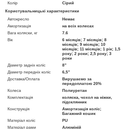
Колір
Сірий
Користувальницькі характеристики
Автокресло
Немає
Амортизація
на всіх колесах
Вага коляски, кг
7.6
Вік
6 місяців; 7 місяців; 8
місяців; 9 місяців; 10
місяців; 11 місяців; 1 рік; 1,5
року; 2 роки; 2,5 року; 3
роки
Діаметр задніх коліс
8”
Діаметр передніх коліс
6,5”
Доставка/Оплата
Вирушаємо за
передоплатою 20%
Колеса
Полиуретан
Комплектація
коляска, чохол на ніжки,
підсклянник
Конструкція
Амортизація коліс;
Багажний кошик
Матеріал коліс
PU
Матеріал рами
Алюміній