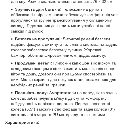
для сну. Розмір спального місця становить 76 х 32 см.
Зручність для батьків:
Телескопічна ручка з
оббивкою зі шкірозамінника забезпечує комфорт під час
прогулянок та зручне транспортування у складеному
вигляді. Підсклянник дозволить мати улюблені напої
завжди під рукою.
Безпека на прогулянці:
5-точкові ремені безпеки
надійно фіксують дитину, а гальмівна система на задніх
колесах забезпечує безпечну зупинку. Жорсткий
бампер, оббитий шкірозамінником, додає захисту.
Продумані деталі:
Глибокий капюшон з козирком та
оглядовим віконцем з сітки захистить малюка від сонця,
вітру та дощу, дозволяючи при цьому спостерігати за
ним. Містка корзина для покупок стане незамінною для
необхідних речей та іграшок.
Плавність ходу:
Амортизатори на передніх та задніх
колесах забезпечують м'яку підвіску та комфортну
поїздку навіть нерівною дорогою. Передні поворотні
колеса (6,5”) з можливістю фіксації та задні колеса (8”)
виготовлені з міцного PU матеріалу та є знімними.
Характеристики: