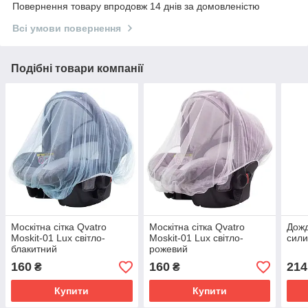
Повернення товару впродовж 14 днів за домовленістю
Всі умови повернення
Подібні товари компанії
Москітна сітка Qvatro
Москітна сітка Qvatro
Дожд
Moskit-01 Lux світло-
Moskit-01 Lux світло-
сили
блакитний
рожевий
160
160
214
₴
₴
Купити
Купити