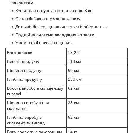
покриттям.
Кошик для покупок вантажністю до 3 кг.
Світловідбивна стрічка на кошику.
Дитячий бар'єр, що нахиляється й обертається
Подвійна система складання коляски.
У комплекті насос і дощовик.
Вага коляски
13,2 кг
Висота продукту
113 см
Ширина продукту
60 см
Глибина продукту
130 см
Висота виробу в складеному
62 см
вигляді
Ширина виробу після
38 см
складання
Глибина виробу в
52 см
складеному вигляді
Вага продукту з пакованням
14 кг