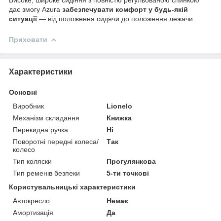
Високе, широке сидіння з повністю регульованою спинкою
дає змогу Azura
забезпечувати комфорт у будь-якій
ситуації
— від положення сидячи до положення лежачи.
Приховати
Характеристики
Основні
Виробник
Lionelo
Механізм складання
Книжка
Перекидна ручка
Ні
Поворотні передні колеса/
Так
колесо
Тип коляски
Прогулянкова
Тип ременів безпеки
5-ти точкові
Користувальницькі характеристики
Автокресло
Немає
Амортизація
Да