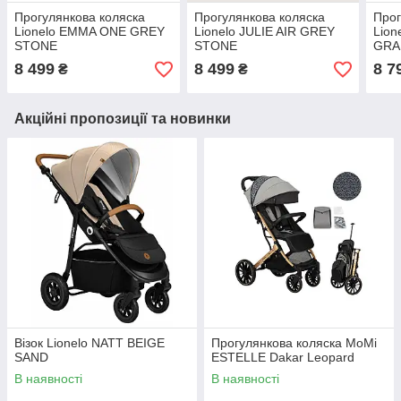
Прогулянкова коляска
Прогулянкова коляска
Прог
Lionelo EMMA ONE GREY
Lionelo JULIE AIR GREY
Lion
STONE
STONE
GRA
8 499
8 499
8 7
₴
₴
Акційні пропозиції та новинки
Візок Lionelo NATT BEIGE
Прогулянкова коляска MoMi
SAND
ESTELLE Dakar Leopard
В наявності
В наявності