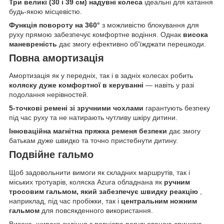
Три великі (30 і 39 см) надувні колеса
ідеальні для катання
будь-якою місцевістю.
Функція повороту на 360°
з можливістю блокування для
руху прямою забезпечує комфортне водіння. Однак
висока
маневреність
дає змогу ефективно об'їжджати перешкоди.
Повна амортизація
Амортизація як у передніх, так і в задніх колесах робить
коляску дуже комфортної в керуванні
— навіть у разі
подолання нерівностей.
5-точкові ремені зі зручними чохлами
гарантують безпеку
під час руху та не натирають чутливу шкіру дитини.
Інноваційна магнітна пряжка ременя безпеки
дає змогу
батькам дуже швидко та точно пристебнути дитину.
Подвійне гальмо
Щоб задовольнити вимоги як складних маршрутів, так і
міських тротуарів, коляска Azura обладнана як
ручним
тросовим гальмом, який забезпечує швидку реакцію
,
наприклад, під час пробіжки, так і
центральним ножним
гальмом
для повсякденного використання.