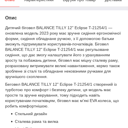
Опис
Дитячий біговел BALANCE TILLY 12" Eclipse T-21254/1 —
оновлена модель 2023 року має зручне сидіння ергономічної
форми, сидіння обладнане ручкою, з її допомогою батьки
зможуть підтримувати користувачів-початківців. Біговел
BALANCE TILLY 12" Eclipse T-21254/1 має регульоване
сидіння, що дає змогу налаштувати його з урахуванням
зросту та побажань дитини, біговел має міцну сталеву раму,
розраховану витримувати великі навантаження, кермо також
зроблене зі сталі та обладнане нековзними ручками для
зручнішого схоплення.
Беговел BALANCE TILLY 12" Eclipse T-21254/1 створений із
турботою про комфорт і безпеку дитини, ця модель має
просте та зручне керування, тому підходить навіть
користувачам-початківцям, біговел має м'які EVA колеса, що
робить комфортнішою.
Стильний дизайн
Сталева рама та вилка