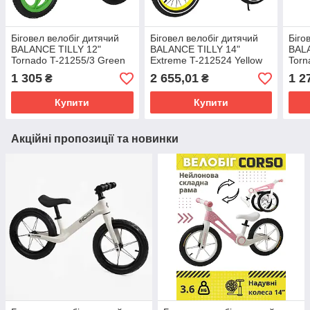
Біговел велобіг дитячий
Біговел велобіг дитячий
Біго
BALANCE TILLY 12"
BALANCE TILLY 14"
BALA
Tornado T-21255/3 Green
Extreme T-212524 Yellow
Torn
1 305
2 655,01
1 2
₴
₴
Купити
Купити
Акційні пропозиції та новинки