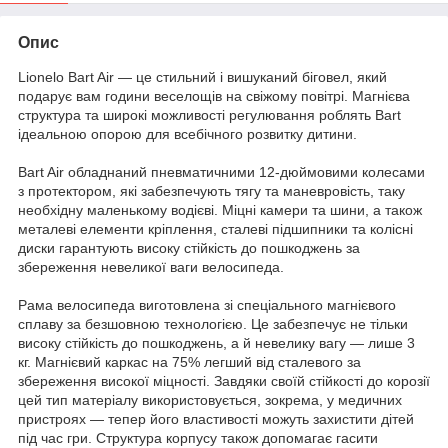
Опис
Lionelo Bart Air — це стильний і вишуканий біговел, який
подарує вам години веселощів на свіжому повітрі. Магнієва
структура та широкі можливості регулювання роблять Bart
ідеальною опорою для всебічного розвитку дитини.
Bart Air обладнаний пневматичними 12-дюймовими колесами
з протектором, які забезпечують тягу та маневровість, таку
необхідну маленькому водієві. Міцні камери та шини, а також
металеві елементи кріплення, сталеві підшипники та колісні
диски гарантують високу стійкість до пошкоджень за
збереження невеликої ваги велосипеда.
Рама велосипеда виготовлена зі спеціального магнієвого
сплаву за безшовною технологією. Це забезпечує не тільки
високу стійкість до пошкоджень, а й невелику вагу — лише 3
кг. Магнієвий каркас на 75% легший від сталевого за
збереження високої міцності. Завдяки своїй стійкості до корозії
цей тип матеріалу використовується, зокрема, у медичних
пристроях — тепер його властивості можуть захистити дітей
під час гри. Структура корпусу також допомагає гасити