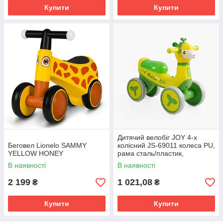
Купити
Купити
Дитячий велобіг JOY 4-х
Беговел Lionelo SAMMY
колісний JS-69011 колеса PU,
YELLOW HONEY
рама сталь/пластик,
українське озвучування та
В наявності
В наявності
підсвічування
2 199
1 021,08
₴
₴
Купити
Купити