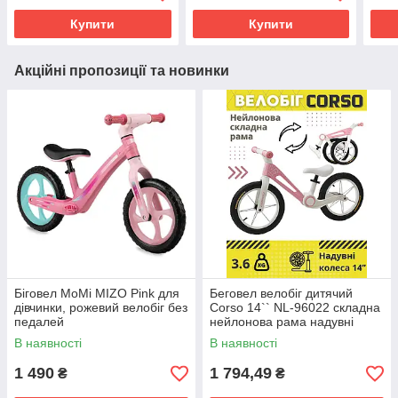
Купити
Купити
Акційні пропозиції та новинки
Біговел MoMi MIZO Pink для
Беговел велобіг дитячий
дівчинки, рожевий велобіг без
Corso 14`` NL-96022 складна
педалей
нейлонова рама надувні
колеса 14’’
В наявності
В наявності
1 490
1 794,49
₴
₴