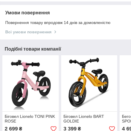
Умови повернення
Повернення товару впродовж 14 днів за домовленістю
Всі умови повернення
Подібні товари компанії
Біговел Lionelo TONI PINK
Біговел Lionelo BART
Бего
ROSE
GOLDIE
SPO
2 699
3 399
4 6
₴
₴