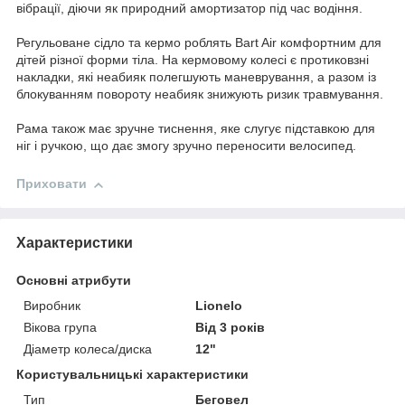
вібрації, діючи як природний амортизатор під час водіння.
Регульоване сідло та кермо роблять Bart Air комфортним для
дітей різної форми тіла. На кермовому колесі є протиковзні
накладки, які неабияк полегшують маневрування, а разом із
блокуванням повороту неабияк знижують ризик травмування.
Рама також має зручне тиснення, яке слугує підставкою для
ніг і ручкою, що дає змогу зручно переносити велосипед.
Приховати
Характеристики
Основні атрибути
Виробник
Lionelo
Вікова група
Від 3 років
Діаметр колеса/диска
12"
Користувальницькі характеристики
Тип
Беговел