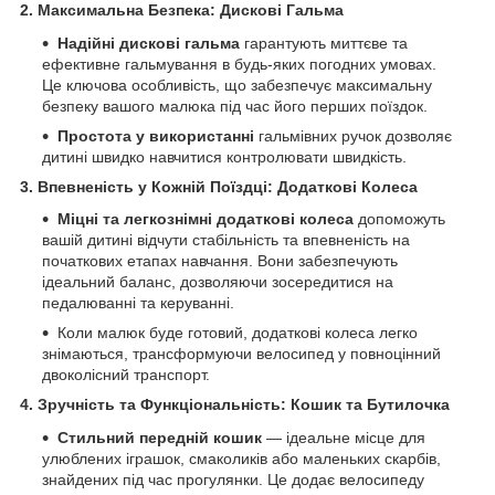
2. Максимальна Безпека: Дискові Гальма
Надійні дискові гальма
гарантують миттєве та
ефективне гальмування в будь-яких погодних умовах.
Це ключова особливість, що забезпечує максимальну
безпеку вашого малюка під час його перших поїздок.
Простота у використанні
гальмівних ручок дозволяє
дитині швидко навчитися контролювати швидкість.
3. Впевненість у Кожній Поїздці: Додаткові Колеса
Міцні та легкознімні додаткові колеса
допоможуть
вашій дитині відчути стабільність та впевненість на
початкових етапах навчання. Вони забезпечують
ідеальний баланс, дозволяючи зосередитися на
педалюванні та керуванні.
Коли малюк буде готовий, додаткові колеса легко
знімаються, трансформуючи велосипед у повноцінний
двоколісний транспорт.
4. Зручність та Функціональність: Кошик та Бутилочка
Стильний передній кошик
— ідеальне місце для
улюблених іграшок, смаколиків або маленьких скарбів,
знайдених під час прогулянки. Це додає велосипеду