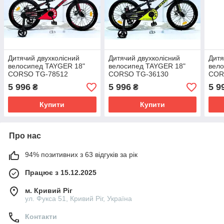
Дитячий двухколісний
Дитячий двухколісний
Дитя
велосипед TAYGER 18"
велосипед TAYGER 18"
вел
CORSO TG-78512
CORSO TG-36130
COR
алюмінієва рама дискові
алюмінієва рама дискові
алюм
5 996
5 996
5 9
₴
₴
гальма додаткові колеса
гальма додаткові колеса
галь
кошик бутилочка
кошик бутилочка
коши
Купити
Купити
Про нас
94% позитивних з 63 відгуків за рік
Працює з 15.12.2025
м. Кривий Ріг
ул. Фукса 51, Кривий Ріг, Україна
Контакти