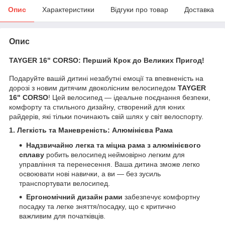
Опис
Характеристики
Відгуки про товар
Доставка
Опис
TAYGER 16" CORSO: Перший Крок до Великих Пригод!
Подаруйте вашій дитині незабутні емоції та впевненість на
дорозі з новим дитячим двоколісним велосипедом
TAYGER
16" CORSO
! Цей велосипед — ідеальне поєднання безпеки,
комфорту та стильного дизайну, створений для юних
райдерів, які тільки починають свій шлях у світ велоспорту.
1. Легкість та Маневреність: Алюмінієва Рама
Надзвичайно легка та міцна рама з алюмінієвого
сплаву
робить велосипед неймовірно легким для
управління та перенесення. Ваша дитина зможе легко
освоювати нові навички, а ви — без зусиль
транспортувати велосипед.
Ергономічний дизайн рами
забезпечує комфортну
посадку та легке зняття/посадку, що є критично
важливим для початківців.