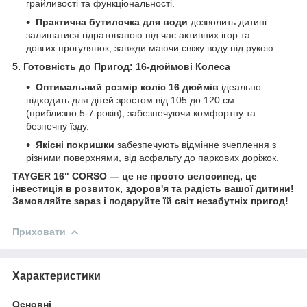
грайливості та функціональності.
Практична бутилочка для води
дозволить дитині
залишатися гідратованою під час активних ігор та
довгих прогулянок, завжди маючи свіжу воду під рукою.
5. Готовність до Пригод: 16-дюймові Колеса
Оптимальний розмір коліс 16 дюймів
ідеально
підходить для дітей зростом від 105 до 120 см
(приблизно 5-7 років), забезпечуючи комфортну та
безпечну їзду.
Якісні покришки
забезпечують відмінне зчеплення з
різними поверхнями, від асфальту до паркових доріжок.
TAYGER 16" CORSO — це не просто велосипед, це
інвестиція в розвиток, здоров'я та радість вашої дитини!
Замовляйте зараз і подаруйте їй світ незабутніх пригод!
Приховати
Характеристики
Основні