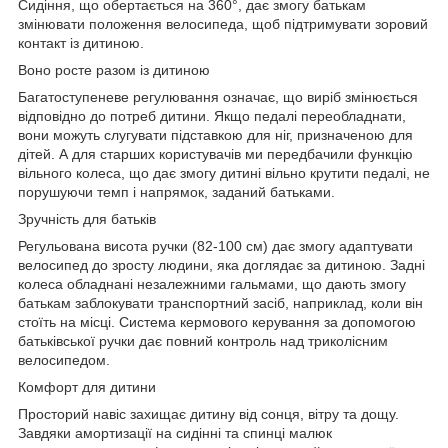
Сидіння, що обертається на 360°, дає змогу батькам
змінювати положення велосипеда, щоб підтримувати зоровий
контакт із дитиною.
Воно росте разом із дитиною
Багатоступеневе регулювання означає, що виріб змінюється
відповідно до потреб дитини. Якщо педалі переобладнати,
вони можуть слугувати підставкою для ніг, призначеною для
дітей. А для старших користувачів ми передбачили функцію
вільного колеса, що дає змогу дитині вільно крутити педалі, не
порушуючи темп і напрямок, заданий батьками.
Зручність для батьків
Регульована висота ручки (82-100 см) дає змогу адаптувати
велосипед до зросту людини, яка доглядає за дитиною. Задні
колеса обладнані незалежними гальмами, що дають змогу
батькам заблокувати транспортний засіб, наприклад, коли він
стоїть на місці. Система кермового керування за допомогою
батьківської ручки дає повний контроль над триколісним
велосипедом.
Комфорт для дитини
Просторий навіс захищає дитину від сонця, вітру та дощу.
Завдяки амортизації на сидінні та спинці малюк