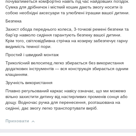
почуватиметься комфортно навіть під час найдовших поїздок.
Сумка для дрібничок і місткий кошик дають змогу носити із
собою необхідні аксесуари та улюблені іграшки вашої дитини.
Безпека
Захист обода переднього колеса, 3-точкові ремені безпеки та
бар'єр навколо сидіння гарантують безпеку вашої дитини.
Крім того, світловідбивна стрічка на козирку забезпечує гарну
видимість темної пори.
Простий і швидкий монтаж
Триколісний велосипед легко збирається без використання
додаткових інструментів — вся конструкція збирається одним
клацанням.
Зручність використання
Плавно регульований каркас навісу означає, що ми можемо
вільно захистити дитину від настирливих променів сонця або
дощу. Водночас ручка для перенесення, розташована на
сидінні, дає змогу легко транспортувати виріб.
Приховати