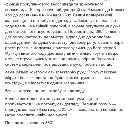
функції прогулянкового велосипеда та триколісного
велосипеда. Він призначений для дітей від 9 місяців до 5 років
або до досягнення ними ваги 25 кг. Великі поліуретанові
колеса, що не потребують догляду, забезпечують плавність
ходу навіть на нерівній поверхні, а зручна регульована ручка
для батьків полегшує керування. Поворотне на 360° сидіння
дає змогу настроїти параметри відповідно до уподобань
вашої дитини. Завдяки багатоступеневому регулюванню виріб
росте разом із малюком, пристосовуючись до його потреб.
Функція вільного ходу дає змогу дитині вільно крутити педалі,
але, не втручаючись у темп і напрямок, обране батьками —
система керування, розташована в ручці, робить так, що
саме батьки контролюють траєкторію руху. Продукт можна
зібрати без використання будь-яких інструментів — вся
конструкція збирається одним клацанням.
Великі колеса, що не потребують догляду
Колеса виготовлені з поліуретанової гуми, що не
пробивається, і не потребують догляду. Великий розмір —
переднє колесо 26 см і заднє 23 см — означає, що велосипед
може подолати навіть нерівності.
Поворотне крісло на 360°