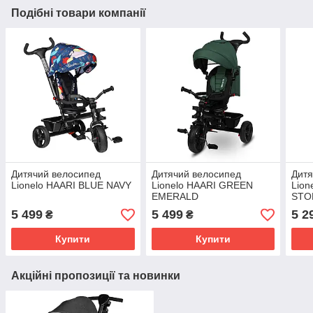
Подібні товари компанії
Дитячий велосипед
Дитячий велосипед
Дитя
Lionelo HAARI BLUE NAVY
Lionelo HAARI GREEN
Lio
EMERALD
STO
5 499
5 499
5 2
₴
₴
Купити
Купити
Акційні пропозиції та новинки