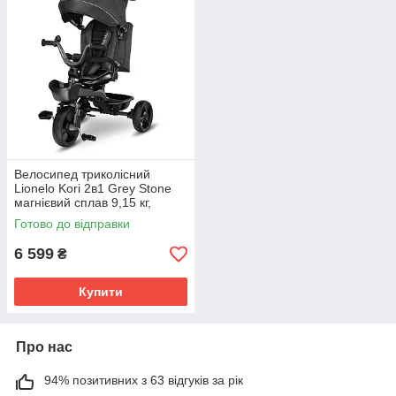
Велосипед триколісний
Lionelo Kori 2в1 Grey Stone
магнієвий сплав 9,15 кг,
колеса гума 10"+8" без
Готово до відправки
проколів, поворотне сидіння
6 599
₴
Купити
Про нас
94% позитивних з 63 відгуків за рік