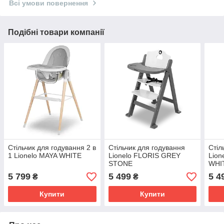
Всі умови повернення
Подібні товари компанії
Стільчик для годування 2 в
Стільчик для годування
Стіл
1 Lionelo MAYA WHITE
Lionelo FLORIS GREY
Lion
STONE
WHI
5 799
5 499
5 4
₴
₴
Купити
Купити