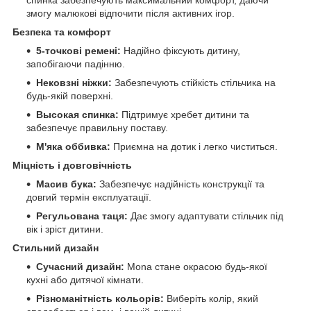
спинка забезпечують максимальний комфорт, даючи
змогу малюкові відпочити після активних ігор.
Безпека та комфорт
5-точкові ремені:
Надійно фіксують дитину,
запобігаючи падінню.
Нековзні ніжки:
Забезпечують стійкість стільчика на
будь-якій поверхні.
Высокая спинка:
Підтримує хребет дитини та
забезпечує правильну поставу.
М'яка оббивка:
Приємна на дотик і легко чиститься.
Міцність і довговічність
Масив бука:
Забезпечує надійність конструкції та
довгий термін експлуатації.
Регульована таця:
Дає змогу адаптувати стільчик під
вік і зріст дитини.
Стильний дизайн
Сучасний дизайн:
Mona стане окрасою будь-якої
кухні або дитячої кімнати.
Різноманітність кольорів:
Виберіть колір, який