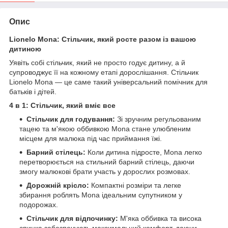
Опис
Lionelo Mona: Стільчик, який росте разом із вашою
дитиною
Уявіть собі стільчик, який не просто годує дитину, а й
супроводжує її на кожному етапі дорослішання. Стільчик
Lionelo Mona — це саме такий універсальний помічник для
батьків і дітей.
4 в 1: Стільчик, який вміє все
Стільчик для годування:
Зі зручним регульованим
тацею та м'якою оббивкою Mona стане улюбленим
місцем для малюка під час приймання їжі.
Барний стілець:
Коли дитина підросте, Mona легко
перетворюється на стильний барний стілець, даючи
змогу малюкові брати участь у дорослих розмовах.
Дорожній крісло:
Компактні розміри та легке
збирання роблять Mona ідеальним супутником у
подорожах.
Стільчик для відпочинку:
М'яка оббивка та висока