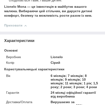
сподобається і вам, і вашій дитині.
Lionelo Mona — це інвестиція в майбутнє вашого
малюка. Вибираючи цей стільчик, ви даруєте дитині
комфорт, безпеку та можливість рости разом із ним.
Приховати
Характеристики
Основні
Виробник
Lionelo
Колір
Сірий
Користувальницькі характеристики
Вік
6 місяців; 7 місяців; 8
місяців; 9 місяців; 10
місяців; 11 місяців; 1 рік; 1,5
року; 2 роки; 3 роки; 4 роки
Гарантія
24 місяці офіційної гарантії
від виробника
Доставка/Оплата
Вирушаємо за