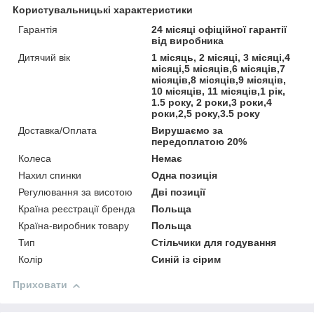
Користувальницькі характеристики
Гарантія
24 місяці офіційної гарантії
від виробника
Дитячий вік
1 місяць, 2 місяці, 3 місяці,4
місяці,5 місяців,6 місяців,7
місяців,8 місяців,9 місяців,
10 місяців, 11 місяців,1 рік,
1.5 року, 2 роки,3 роки,4
роки,2,5 року,3.5 року
Доставка/Оплата
Вирушаємо за
передоплатою 20%
Колеса
Немає
Нахил спинки
Одна позиція
Регулювання за висотою
Дві позиції
Країна реєстрації бренда
Польща
Країна-виробник товару
Польща
Тип
Стільчики для годування
Колір
Синій із сірим
Приховати