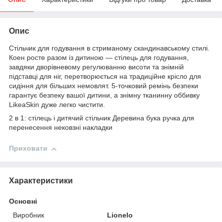
Опис
Стільчик для годування в стриманому скандинавському стилі.
Коен росте разом із дитиною — стілець для годування,
завдяки дворівневому регулюванню висоти та знімній
підставці для ніг, перетворюється на традиційне крісло для
сидіння для більших немовлят. 5-точковий ремінь безпеки
гарантує безпеку вашої дитини, а знімну тканинну оббивку
LikeaSkin дуже легко чистити.
2 в 1: стілець і дитячий стільчик Деревина бука ручка для
перенесення нековзні накладки
Приховати
Характеристики
Основні
Виробник
Lionelo