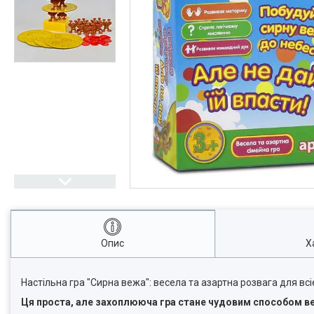
Опис
Х
Настільна гра "Сирна вежа": весела та азартна розвага для всі
Ця проста, але захоплююча гра стане чудовим способом ве