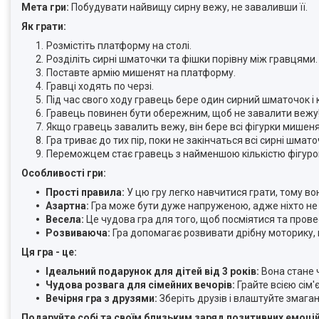
Мета гри:
Побудувати найвищу сирну вежу, не заваливши її.
Як грати:
Розмістіть платформу на столі.
Розділіть сирні шматочки та фішки порівну між гравцями.
Поставте армію мишенят на платформу.
Гравці ходять по черзі.
Під час свого ходу гравець бере один сирний шматочок і 
Гравець повинен бути обережним, щоб не завалити вежу
Якщо гравець завалить вежу, він бере всі фігурки мишенят,
Гра триває до тих пір, поки не закінчаться всі сирні шмато
Переможцем стає гравець з найменшою кількістю фігуро
Особливості гри:
Прості правила:
У цю гру легко навчитися грати, тому вон
Азартна:
Гра може бути дуже напруженою, адже ніхто не
Весела:
Це чудова гра для того, щоб посміятися та прове
Розвиваюча:
Гра допомагає розвивати дрібну моторику, 
Ця гра - це:
Ідеальний подарунок для дітей від 3 років:
Вона стане 
Чудова розвага для сімейних вечорів:
Грайте всією сім
Вечірня гра з друзями:
Зберіть друзів і влаштуйте змага
Подаруйте собі та своїм близьким заряд позитивних емоцій