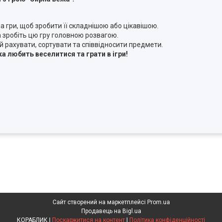
 гри, щоб зробити її складнішою або цікавішою.
а зробіть цю гру головною розвагою.
й рахувати, сортувати та співвідносити предмети.
а любить веселитися та грати в ігри!
Сайт створений на маркетплейсі
Prom.ua
Продавець на Bigl.ua
КОРАБЛИК |
Поскаржитися на контент
|
Політика конфіденційності