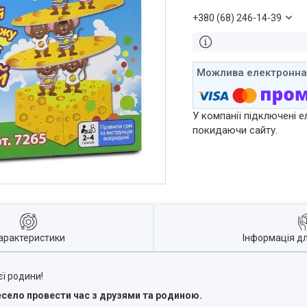
+380 (68) 246-14-39
У компанії підключені е
покидаючи сайту.
арактеристики
Інформація д
єї родини!
село провести час з друзями та родиною.