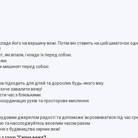
кладе його на вершину вежі. Потім він ставить на цей шматочок од
!
 які впали, і кладе їх перед собою.
чки.
к мишенят перед собою.
а підходить для дітей та дорослих будь-якого віку.
 хоче завалити вежу!
сти час з близькими.
координацію рухів та просторове мислення.
чудовим джерелом радості та допоможе їм розвиватися під час гри
'єю та насолоджуйтесь веселим часом разом.
ння з будівництва сирних веж!
 з грою "Сирна вежа"!