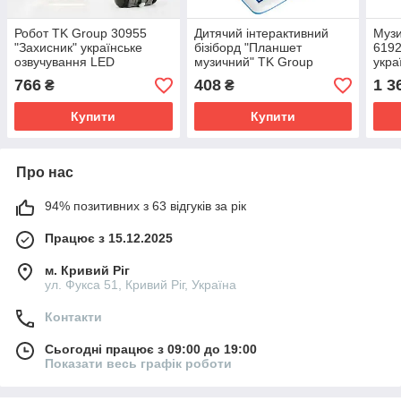
Робот TK Group 30955
Дитячий інтерактивний
Музи
"Захисник" українське
бізіборд "Планшет
6192
озвучування LED
музичний" TK Group
укра
підсвічування пісні
90660 підсвічування казка
прое
766
408
1 3
₴
₴
демонстрація
та пісні Українською
підс
парогенератор стріляє
мовою
мело
Купити
Купити
присосками
Про нас
94% позитивних з 63 відгуків за рік
Працює з 15.12.2025
м. Кривий Ріг
ул. Фукса 51, Кривий Ріг, Україна
Контакти
Сьогодні працює з 09:00 до 19:00
Показати весь графік роботи