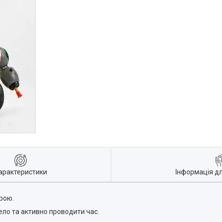
арактеристики
Інформація д
трою.
ело та активно проводити час.