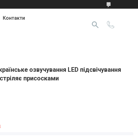
Контакти
країнське озвучування LED підсвічування
 стріляє присосками
я