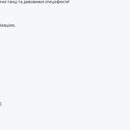
чні танці та дивовижні спецефекти!
ізацією;
).