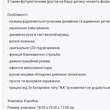
З таким футуристичним другом на Вашу дитину чекають феєри
Особливості:
- іграшка відрізняється сучасним дизайном та відмінною детал
- українське озвучування;
- динамічні рухи в такт веселій музиці;
- веселі пісеньки;
- оригінальне LED підсвічування;
- функція блискавичної стрільби;
- демонстраційний режим;
- ефектне випускання пари;
- рухомі кінцівки обладнані дзвінкою тріскачкою;
- просте та зрозуміле керування;
- працює від 3х батарейок типу “АА” (в комплект не додаються
Упаковка: Коробка
Размер упаковки: 18.00 x 10.00 x 17.00 см