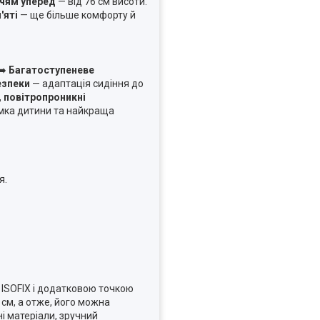
чям уперед
— від 76 см висоти.
'яті
— ще більше комфорту й
➡️
Багатоступеневе
езпеки
— адаптація сидіння до
, повітропроникні
мка дитини та найкраща
я.
 ISOFIX і додатковою точкою
 см, а отже, його можна
ні матеріали, зручний