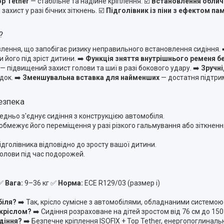
p Tether
— стабільне та надійне кріплення.
☑️
Встановлення облич
захист у разі бічних зіткнень.
☑️
Підголівник із піни з ефектом пам
?
лення, що запобігає ризику неправильного встановлення сидіння.
 його під зріст дитини.
➡️
Функція зняття внутрішнього ременя б
— підвищений захист голови та шиї в разі бокового удару.
➡️
Зручні
док.
➡️
Зменшувальна вставка для найменших
— достатня підтри
езпека
дньо з'єднує сидіння з конструкцією автомобіля.
 обмежує його переміщення у разі різкого гальмування або зіткненн
дголівника відповідно до зросту вашої дитини.
олови під час подорожей.
✅
Вага:
9–36 кг
✅
Норма:
ECE R129/03 (размер i)
біля?
➡️ Так, крісло сумісне з автомобілями, обладнаними системою
 кріслом?
➡️ Сидіння розраховане на дітей зростом від 76 см до 150
идіння?
➡️ Безпечне кріплення ISOFIX + Top Tether, енергопоглиналь