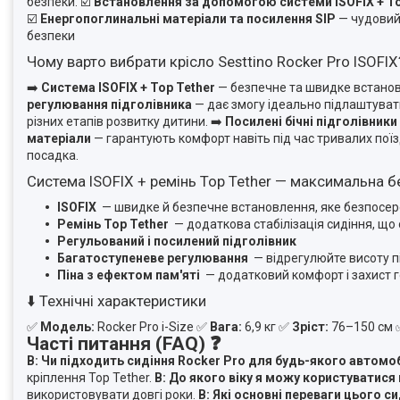
безпеки.
☑️
Встановлення за допомогою системи ISOFIX + To
☑️
Енергопоглинальні матеріали та посилення SIP
— чудовий 
безпеки
Чому варто вибрати крісло Sesttino Rocker Pro ISOFIX
➡️
Система ISOFIX + Top Tether
— безпечне та швидке встанов
регулювання підголівника
— дає змогу ідеально підлаштувати
різних етапів розвитку дитини.
➡️
Посилені бічні підголівники
матеріали
— гарантують комфорт навіть під час тривалих поїз
посадка.
Система ISOFIX + ремінь Top Tether — максимальна б
ISOFIX
— швидке й безпечне встановлення, яке безпосере
Ремінь Top Tether
— додаткова стабілізація сидіння, що
Регульований і посилений підголівник
Багатоступеневе регулювання
— відрегулюйте висоту пі
Піна з ефектом пам'яті
— додатковий комфорт і захист г
⬇️ Технічні характеристики
✅
Модель:
Rocker Pro i-Size
✅
Вага:
6,9 кг
✅
Зріст:
76–150 см
Часті питання (FAQ) ❓
В: Чи підходить сидіння Rocker Pro для будь-якого автомо
кріплення Top Tether.
В: До якого віку я можу користуватися
використовувати довгі роки.
В: Які основні переваги цього с