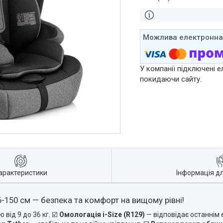
У компанії підключені е
покидаючи сайту.
арактеристики
Інформація д
76-150 см — безпека та комфорт на вищому рівні!
ю від 9 до 36 кг.
☑️
Омологація i-Size (R129)
— відповідає останнім