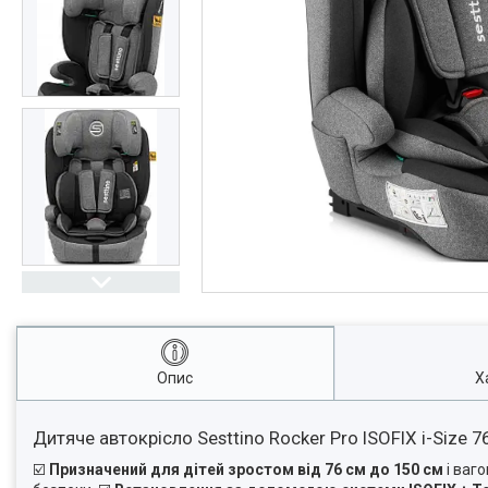
Опис
Х
Дитяче автокрісло Sesttino Rocker Pro ISOFIX i-Size 
☑️
Призначений для дітей зростом від 76 см до 150 см
і ваго