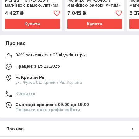
Monti 14″ MT-14920 з
Monti 20″ MT-20480 з
Mont
магнієвою рамою, литими
магнієвою рамою, литими
магн
дисками та дисковими
дисками та дисковими
диск
4 427
7 045
5 3
₴
₴
гальмами
гальмами
гал
Купити
Купити
Про нас
94% позитивних з 63 відгуків за рік
Працює з 15.12.2025
м. Кривий Ріг
ул. Фукса 51, Кривий Ріг, Україна
Контакти
Сьогодні працює з 09:00 до 19:00
Показати весь графік роботи
Про нас