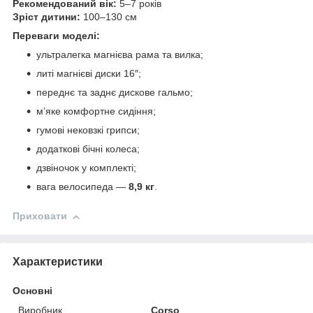
Рекомендований вік:
5–7 років
Зріст дитини:
100–130 см
Переваги моделі:
ультралегка магнієва рама та вилка;
литі магнієві диски 16″;
переднє та заднє дискове гальмо;
м’яке комфортне сидіння;
гумові нековзкі грипси;
додаткові бічні колеса;
дзвіночок у комплекті;
вага велосипеда —
8,9 кг
.
Приховати
Характеристики
Основні
Виробник
Corso