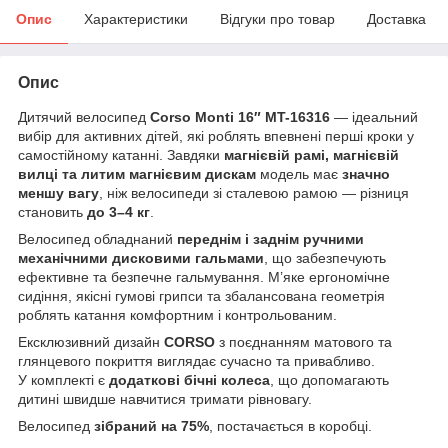
Опис
Характеристики
Відгуки про товар
Доставка
Опис
Дитячий велосипед
Corso Monti 16″ MT-16316
— ідеальний
вибір для активних дітей, які роблять впевнені перші кроки у
самостійному катанні. Завдяки
магнієвій рамі, магнієвій
вилці та литим магнієвим дискам
модель має
значно
меншу вагу
, ніж велосипеди зі сталевою рамою — різниця
становить
до 3–4 кг
.
Велосипед обладнаний
переднім і заднім ручними
механічними дисковими гальмами
, що забезпечують
ефективне та безпечне гальмування. М’яке ергономічне
сидіння, якісні гумові грипси та збалансована геометрія
роблять катання комфортним і контрольованим.
Ексклюзивний дизайн
CORSO
з поєднанням матового та
глянцевого покриття виглядає сучасно та привабливо.
У комплекті є
додаткові бічні колеса
, що допомагають
дитині швидше навчитися тримати рівновагу.
Велосипед
зібраний на 75%
, постачається в коробці.