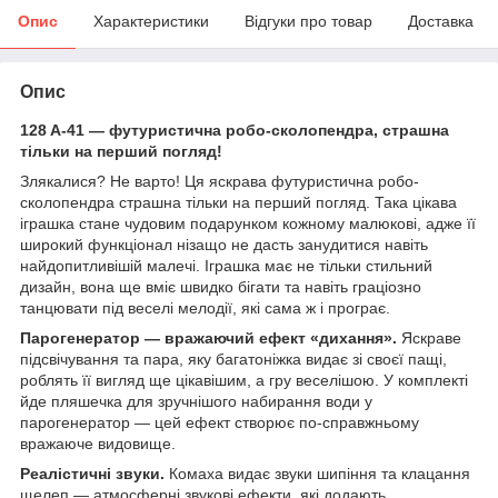
Опис
Характеристики
Відгуки про товар
Доставка
Опис
128 A-41 — футуристична робо-сколопендра, страшна
тільки на перший погляд!
Злякалися? Не варто! Ця яскрава футуристична робо-
сколопендра страшна тільки на перший погляд. Така цікава
іграшка стане чудовим подарунком кожному малюкові, адже її
широкий функціонал нізащо не дасть занудитися навіть
найдопитливішій малечі. Іграшка має не тільки стильний
дизайн, вона ще вміє швидко бігати та навіть граціозно
танцювати під веселі мелодії, які сама ж і програє.
Парогенератор — вражаючий ефект «дихання».
Яскраве
підсвічування та пара, яку багатоніжка видає зі своєї пащі,
роблять її вигляд ще цікавішим, а гру веселішою. У комплекті
йде пляшечка для зручнішого набирання води у
парогенератор — цей ефект створює по-справжньому
вражаюче видовище.
Реалістичні звуки.
Комаха видає звуки шипіння та клацання
щелеп — атмосферні звукові ефекти, які додають