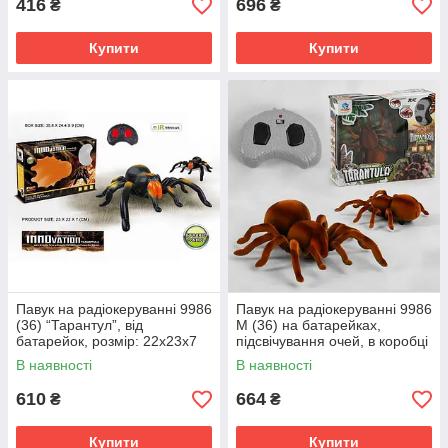
416
696
₴
₴
Купити
Купити
Павук на радіокеруванні 9986
Павук на радіокеруванні 9986
(36) “Тарантул”, від
M (36) на батарейках,
батарейок, розмір: 22х23х7
підсвічування очей, в коробці
см, пульт, рухомі лапки, в
В наявності
В наявності
коробці
610
664
₴
₴
Купити
Купити