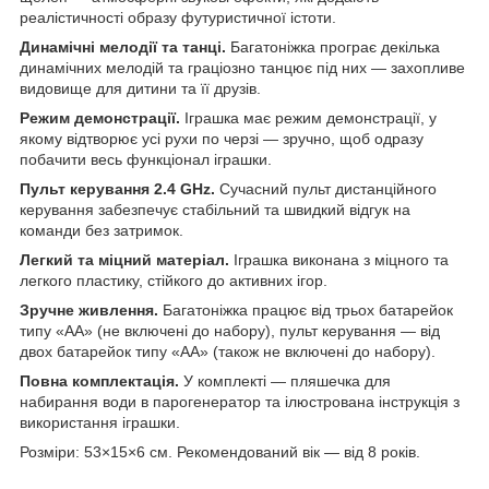
реалістичності образу футуристичної істоти.
Динамічні мелодії та танці.
Багатоніжка програє декілька
динамічних мелодій та граціозно танцює під них — захопливе
видовище для дитини та її друзів.
Режим демонстрації.
Іграшка має режим демонстрації, у
якому відтворює усі рухи по черзі — зручно, щоб одразу
побачити весь функціонал іграшки.
Пульт керування 2.4 GHz.
Сучасний пульт дистанційного
керування забезпечує стабільний та швидкий відгук на
команди без затримок.
Легкий та міцний матеріал.
Іграшка виконана з міцного та
легкого пластику, стійкого до активних ігор.
Зручне живлення.
Багатоніжка працює від трьох батарейок
типу «АА» (не включені до набору), пульт керування — від
двох батарейок типу «АА» (також не включені до набору).
Повна комплектація.
У комплекті — пляшечка для
набирання води в парогенератор та ілюстрована інструкція з
використання іграшки.
Розміри: 53×15×6 см. Рекомендований вік — від 8 років.