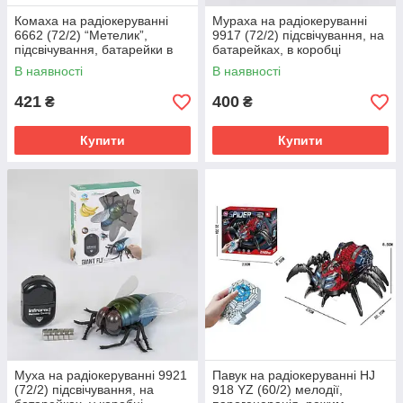
Комаха на радіокеруванні
Мураха на радіокеруванні
6662 (72/2) “Метелик”,
9917 (72/2) підсвічування, на
підсвічування, батарейки в
батарейках, в коробці
комплекті, рухливі елементи,
В наявності
В наявності
в коробці
421
400
₴
₴
Купити
Купити
Муха на радіокеруванні 9921
Павук на радіокеруванні HJ
(72/2) підсвічування, на
918 YZ (60/2) мелодії,