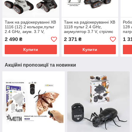
Танк на радіокеруванні XB
Танк на радіокеруванні XB
Робо
1116 (12) 2 кольори,пульт
1118 пульт 2.4 GHz,
128 
2.4 GHz, акум. 3.7 V,
акумулятор 3.7 V, стріляє
патр
стріляє орбізами,
орбізами, підсвічування,
хід, 
2 490
2 371
1 3
₴
₴
підсвічування, звуки,
звуки, мелодії, орбізи,
3.7V
мелодії, орбізи,
пляшечка
пове
Купити
Купити
Акційні пропозиції та новинки