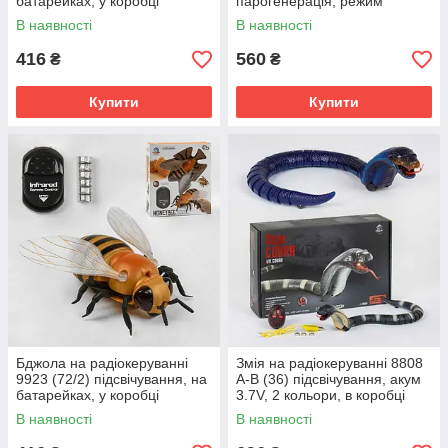
батарейках, у коробці
парогенерація, режим
демонстрації, підсвічування,
В наявності
В наявності
звуки, на батарейках, пульт
416
560
₴
₴
Купити
Купити
Бджола на радіокеруванні
Змія на радіокеруванні 8808
9923 (72/2) підсвічування, на
А-В (36) підсвічування, акум
батарейках, у коробці
3.7V, 2 кольори, в коробці
В наявності
В наявності