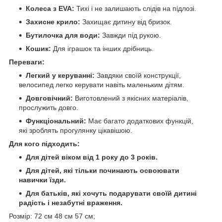
Колеса з EVA:
Тихі і не залишають слідів на підлозі.
Захисне крило:
Захищає дитину від бризок.
Бутилочка для води:
Завжди під рукою.
Кошик:
Для іграшок та інших дрібниць.
Переваги:
Легкий у керуванні:
Завдяки своїй конструкції,
велосипед легко керувати навіть маленьким дітям.
Довговічний:
Виготовлений з якісних матеріалів,
прослужить довго.
Функціональний:
Має багато додаткових функцій,
які зроблять прогулянку цікавішою.
Для кого підходить:
Для дітей віком від 1 року до 3 років.
Для дітей, які тільки починають освоювати
навички їзди.
Для батьків, які хочуть подарувати своїй дитині
радість і незабутні враження.
Розмір: 72 см 48 см 57 см;