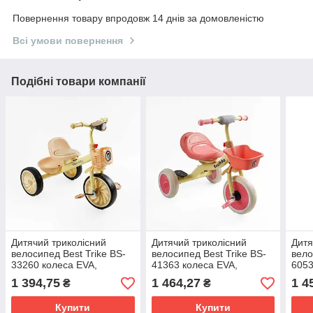
Повернення товару впродовж 14 днів за домовленістю
Всі умови повернення
Подібні товари компанії
Дитячий триколісний
Дитячий триколісний
Дитя
велосипед Best Trike BS-
велосипед Best Trike BS-
вело
33260 колеса EVA,
41363 колеса EVA,
6053
сталева рама, кошик,
сталева рама, кошик,
стал
1 394,75
1 464,27
1 4
₴
₴
українське озвучування
українське озвучування
укра
Купити
Купити