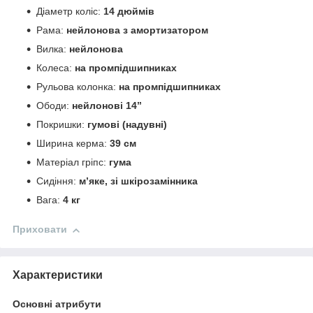
Діаметр коліс:
14 дюймів
Рама:
нейлонова з амортизатором
Вилка:
нейлонова
Колеса:
на промпідшипниках
Рульова колонка:
на промпідшипниках
Ободи:
нейлонові 14’’
Покришки:
гумові (надувні)
Ширина керма:
39 см
Матеріал гріпс:
гума
Сидіння:
м’яке, зі шкірозамінника
Вага:
4 кг
Приховати
Характеристики
Основні атрибути