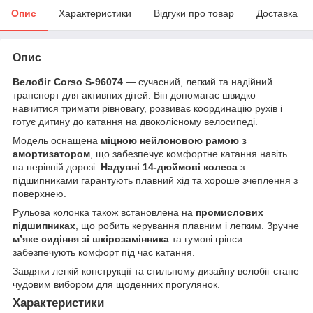
Опис
Характеристики
Відгуки про товар
Доставка
Опис
Велобіг Corso S-96074
— сучасний, легкий та надійний
транспорт для активних дітей. Він допомагає швидко
навчитися тримати рівновагу, розвиває координацію рухів і
готує дитину до катання на двоколісному велосипеді.
Модель оснащена
міцною нейлоновою рамою з
амортизатором
, що забезпечує комфортне катання навіть
на нерівній дорозі.
Надувні 14-дюймові колеса
з
підшипниками гарантують плавний хід та хороше зчеплення з
поверхнею.
Рульова колонка також встановлена на
промислових
підшипниках
, що робить керування плавним і легким. Зручне
м’яке сидіння зі шкірозамінника
та гумові гріпси
забезпечують комфорт під час катання.
Завдяки легкій конструкції та стильному дизайну велобіг стане
чудовим вибором для щоденних прогулянок.
Характеристики