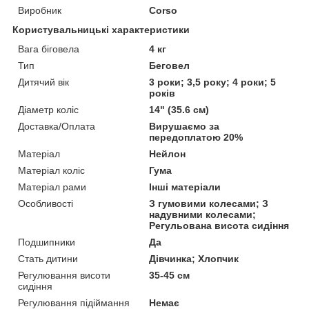
Виробник
Corso
Користувальницькі характеристики
Вага біговела
4 кг
Тип
Беговел
Дитячий вік
3 роки; 3,5 року; 4 роки; 5
років
Діаметр коліс
14" (35.6 см)
Доставка/Оплата
Вирушаємо за
передоплатою 20%
Матеріал
Нейлон
Матеріал коліс
Гума
Матеріал рами
Інші матеріали
Особливості
З гумовими колесами; З
надувними колесами;
Регульована висота сидіння
Подшипники
Да
Стать дитини
Дівчинка; Хлопчик
Регулювання висоти
35-45 см
сидіння
Регулювання підіймання
Немає