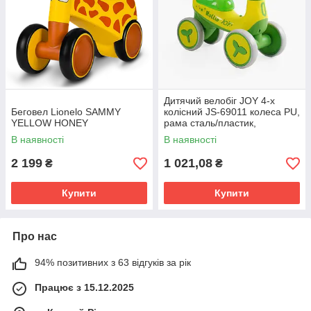
Дитячий велобіг JOY 4-х
Беговел Lionelo SAMMY
колісний JS-69011 колеса PU,
YELLOW HONEY
рама сталь/пластик,
українське озвучування та
В наявності
В наявності
підсвічування
2 199
1 021,08
₴
₴
Купити
Купити
Про нас
94% позитивних з 63 відгуків за рік
Працює з 15.12.2025