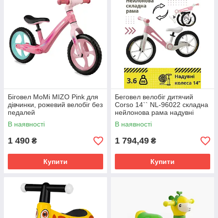
Біговел MoMi MIZO Pink для
Беговел велобіг дитячий
дівчинки, рожевий велобіг без
Corso 14`` NL-96022 складна
педалей
нейлонова рама надувні
колеса 14’’
В наявності
В наявності
1 490
1 794,49
₴
₴
Купити
Купити