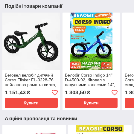
Подібні товари компанії
Беговел велобіг дитячий
Велобіг Corso Indigo 14"
Бего
Corso Flisker FL-0228-76
D-4500-92, біговел з
Cors
нейлонова рама та вилка,
надувними колесами 14",
скл
надувні колеса 12’’
нейлонова рама,
рамо
1 151,43
1 303,50
1 8
₴
₴
регульоване сидіння,
14",
дитячий баланс-байк
легк
Купити
Купити
Акційні пропозиції та новинки