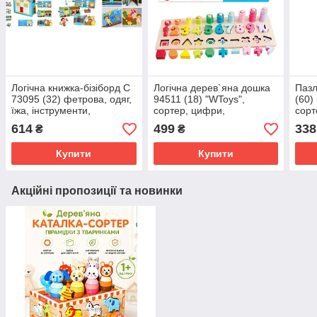
Логічна книжка-бізіборд C
Логічна дерев`яна дошка
Пазл
73095 (32) фетрова, одяг,
94511 (18) "WToys",
(60)
їжа, інструменти,
сортер, цифри,
сорт
динозаври, посуд, в пакеті
арифметичні знаки,
фігу
614
499
338
₴
₴
геометричні фігури,
кілочки з кільцями, в
Купити
Купити
коробці
Акційні пропозиції та новинки