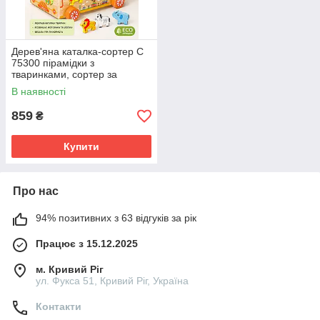
Дерев'яна каталка-сортер C
75300 пірамідки з
тваринками, сортер за
формою, відсік для
В наявності
зберігання, для дітей від 1
року
859
₴
Купити
Про нас
94% позитивних з 63 відгуків за рік
Працює з 15.12.2025
м. Кривий Ріг
ул. Фукса 51, Кривий Ріг, Україна
Контакти