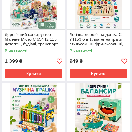
Дерев'яний конструктор
Логічна дерев'яна дошка C
Магічне Місто C 65442 115
74153 6 в 1: магнітна гра зі
деталей, будівлі, транспорт,
стилусом, цифри-вкладиші,
англійська абетка, мішечок
геометричний сортер,
В наявності
В наявності
для зберігання,
пальчиковий лабіринт, для
1 399
949
₴
₴
Купити
Купити