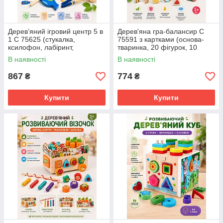
Дерев’яний ігровий центр 5 в
Дерев'яна гра-балансир C
1 C 75625 (стукалка,
75591 з картками (основа-
ксилофон, лабіринт,
тваринка, 20 фігурок, 10
шестерні, годинник, з
карток)
В наявності
В наявності
молоточками та вудками)
867
774
₴
₴
Купити
Купити