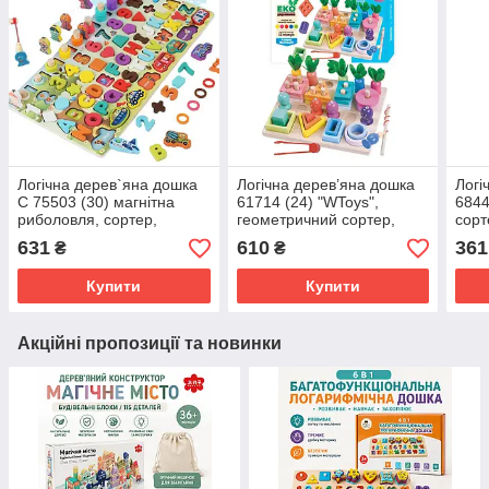
Логічна дерев`яна дошка
Логічна дерев’яна дошка
Логі
С 75503 (30) магнітна
61714 (24) "WToys",
6844
риболовля, сортер,
геометричний сортер,
сорт
цифри, арифметичні
магнітна риболовля,
з кі
631
610
361
₴
₴
знаки, літери англійського
щипці, гра з морквами, в
ВИД
алфавіту,
коробці
ВИД
Купити
Купити
Акційні пропозиції та новинки