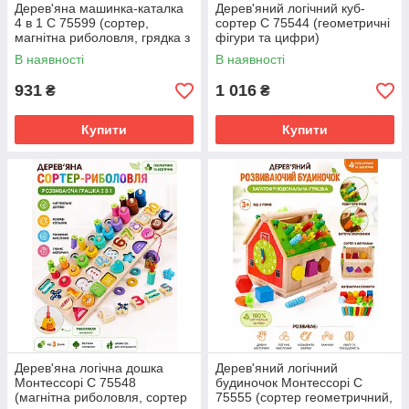
Дерев'яна машинка-каталка
Дерев'яний логічний куб-
4 в 1 C 75599 (сортер,
сортер C 75544 (геометричні
магнітна риболовля, грядка з
фігури та цифри)
морквинами)
В наявності
В наявності
931
1 016
₴
₴
Купити
Купити
Дерев'яна логічна дошка
Дерев'яний логічний
Монтессорі C 75548
будиночок Монтессорі C
(магнітна риболовля, сортер
75555 (сортер геометричний,